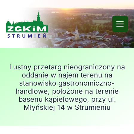
Przejdź
do
treści
I ustny przetarg nieograniczony na
oddanie w najem terenu na
stanowisko gastronomiczno-
handlowe, położone na terenie
basenu kąpielowego, przy ul.
Młyńskiej 14 w Strumieniu