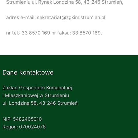
Strumieniu ul. Rynek Londzina 58, 43-246 Strumień,
adres e-mail: sekretariat@zgkim.strumien.pl
nr tel.: 33 8570 169 nr faksu: 33 8570 169.
Dane kontaktowe
Zakład Gospodarki Komunalnej
i Mieszkaniowej w Strumieniu
ul. Londzina 58, 43-246 Strumień
NIP: 5482405010
Regon: 070024078